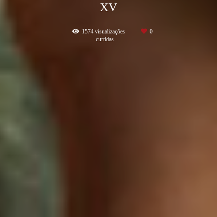
XV
1574
visualizações
0
curtidas