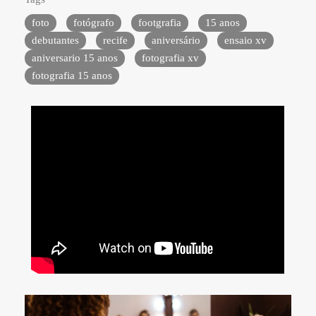
foto
fotógrafo
footgrafia
15 anos
debutantes
recife
aniversário
ensaio xv
aniversario 15 anos
fotografia xv
fotografia 15 anos