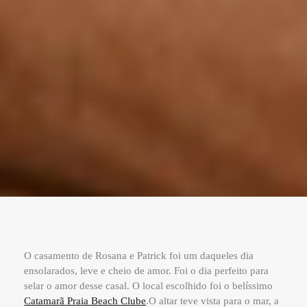
O casamento de Rosana e Patrick foi um daqueles dia
ensolarados, leve e cheio de amor. Foi o dia perfeito para
selar o amor desse casal. O local escolhido foi o belíssimo
Catamarã Praia Beach Clube
.O altar teve vista para o mar, a