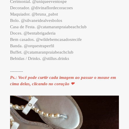
Cerimonial. @uniqueeventospe
Decorador. @divinaflordecoracoes
Maquiador. @bruna_pabst
Bolo. @silvaneidealvesbolos
Casa de Festa. @catamaranpraiabeachclub
Doces. @bentabrigaderia
Bem casados. @wildebemcasadosrecife
Banda. @orquestraperfil
Buffet. @catamaranpraiabeachclub
Bebidas / Drinks. @stillus.drinks
---------
Ps.: Você pode curtir cada imagem ao passar o mouse em
cima delas, clicando no coração ❤