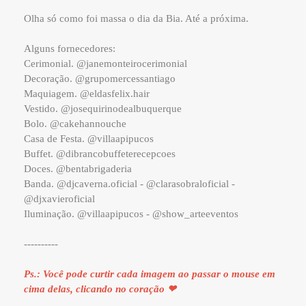
Olha só como foi massa o dia da Bia. Até a próxima.
Alguns fornecedores:
Cerimonial. @janemonteirocerimonial
Decoração. @grupomercessantiago
Maquiagem. @eldasfelix.hair
Vestido. @josequirinodealbuquerque
Bolo. @cakehannouche
Casa de Festa. @villaapipucos
Buffet. @dibrancobuffeterecepcoes
Doces. @bentabrigaderia
Banda. @djcaverna.oficial - @clarasobraloficial -
@djxavieroficial
Iluminação. @villaapipucos - @show_arteeventos
----------
Ps.: Você pode curtir cada imagem ao passar o mouse em
cima delas, clicando no coração ❤