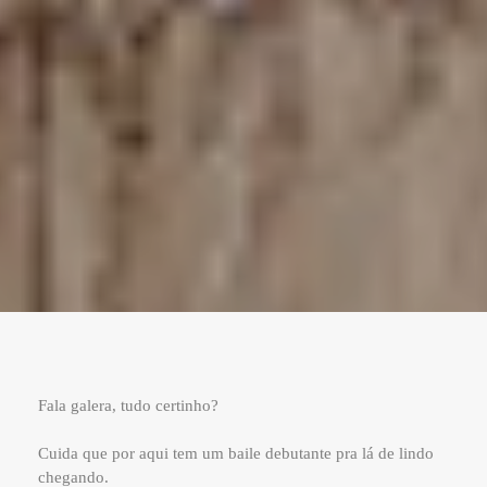
Fala galera, tudo certinho?
Cuida que por aqui tem um baile debutante pra lá de lindo
chegando.