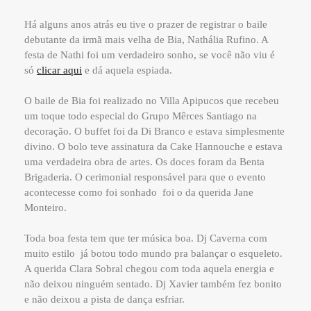
Há alguns anos atrás eu tive o prazer de registrar o baile
debutante da irmã mais velha de Bia, Nathália Rufino. A
festa de Nathi foi um verdadeiro sonho, se você não viu é
só
clicar aqui
e dá aquela espiada.
O baile de Bia foi realizado no Villa Apipucos que recebeu
um toque todo especial do Grupo Mêrces Santiago na
decoração. O buffet foi da Di Branco e estava simplesmente
divino. O bolo teve assinatura da Cake Hannouche e estava
uma verdadeira obra de artes. Os doces foram da Benta
Brigaderia. O cerimonial responsável para que o evento
acontecesse como foi sonhado foi o da querida Jane
Monteiro.
Toda boa festa tem que ter música boa. Dj Caverna com
muito estilo já botou todo mundo pra balançar o esqueleto.
A querida Clara Sobral chegou com toda aquela energia e
não deixou ninguém sentado. Dj Xavier também fez bonito
e não deixou a pista de dança esfriar.