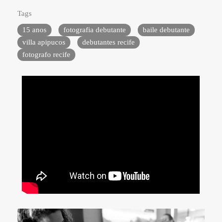
Tags
15 anos
fotografia debutante
baile debutante
villa apipucos
debutantes recife
fotografo recife