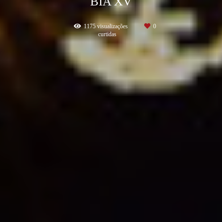
BIA XV
1175
visualizações
0
curtidas