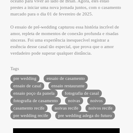
oceano para viver ao lado de Brian. Agora, eles estão
prestes a iniciar uma nova jornada juntos, com o casamento
marcado para o dia 01 de fevereiro de 2025.
O ensaio de pré-wedding capturou essa história incrível de
amor, repleta de momentos de conexão profunda e risadas
sinceras. Foi uma experiência inesquecível registrar a
essência desse casal tão especial, que prova que o amor
verdadeiro pode superar qualquer distância.
Tags
pre wedding
ensaio de casamento
ensaio de casal
ensaio restaurante
ensaio poço da panela
fotografia de casal
fotografia de casamento
noivas
noivos
casamento recife
noivas recife
noivos recife
pre wedding recife
pre wedding adega do futuro