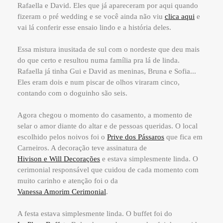
Rafaella e David. Eles que já apareceram por aqui quando
fizeram o pré wedding e se você ainda não viu
clica aqui
e
vai lá conferir esse ensaio lindo e a história deles.
Essa mistura inusitada de sul com o nordeste que deu mais
do que certo e resultou numa família pra lá de linda.
Rafaella já tinha Gui e David as meninas, Bruna e Sofia...
Eles eram dois e num piscar de olhos viraram cinco,
contando com o doguinho são seis.
Agora chegou o momento do casamento, a momento de
selar o amor diante do altar e de pessoas queridas. O local
escolhido pelos noivos foi o
Prive dos Pássaros
que fica em
Carneiros. A decoração teve assinatura de
Hivison e Will Decorações
e estava simplesmente linda. O
cerimonial responsável que cuidou de cada momento com
muito carinho e atenção foi o da
Vanessa Amorim Cerimonial
.
A festa estava simplesmente linda. O buffet foi do