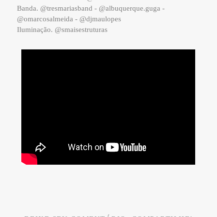
Banda. @tresmariasband - @albuquerque.guga -
@omarcosalmeida - @djmaulopes
Iluminação. @smaisestruturas