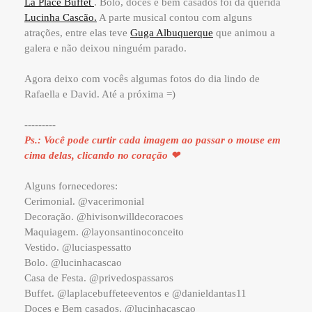
La Place Buffet
. Bolo, doces e bem casados foi da querida
Lucinha Cascão.
A parte musical contou com alguns
atrações, entre elas teve
Guga Albuquerque
que animou a
galera e não deixou ninguém parado.
Agora deixo com vocês algumas fotos do dia lindo de
Rafaella e David. Até a próxima =)
---------
Ps.: Você pode curtir cada imagem ao passar o mouse em
cima delas, clicando no coração ❤
Alguns fornecedores:
Cerimonial. @vacerimonial
Decoração. @hivisonwilldecoracoes
Maquiagem. @layonsantinoconceito
Vestido. @luciaspessatto
Bolo. @lucinhacascao
Casa de Festa. @privedospassaros
Buffet. @laplacebuffeteeventos e @danieldantas11
Doces e Bem casados. @lucinhacascao