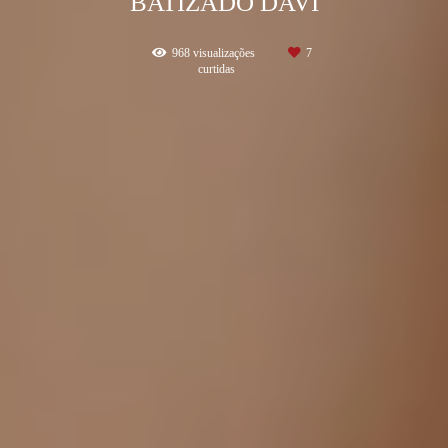
BATIZADO DAVI
968
visualizações
7
curtidas