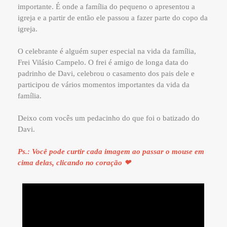
importante. É onde a família do pequeno o apresentou a
igreja e a partir de então ele passou a fazer parte do copo da
igreja.
O celebrante é alguém super especial na vida da família,
Frei Vilásio Campelo. O frei é amigo de longa data do
padrinho de Davi, celebrou o casamento dos pais dele e
participou de vários momentos importantes da vida da
família.
Deixo com vocês um pedacinho do que foi o batizado do
Davi.
Ps.: Você pode curtir cada imagem ao passar o mouse em
cima delas, clicando no coração ❤