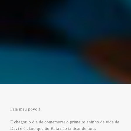
Fala meu povo!!!
E chegou o dia de comemorar o primeiro aninho de vida de
Davi e é claro que tio Rafa não ia ficar de fora.