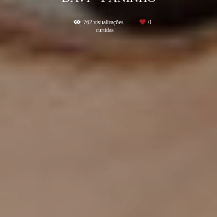
762
visualizações
0
curtidas