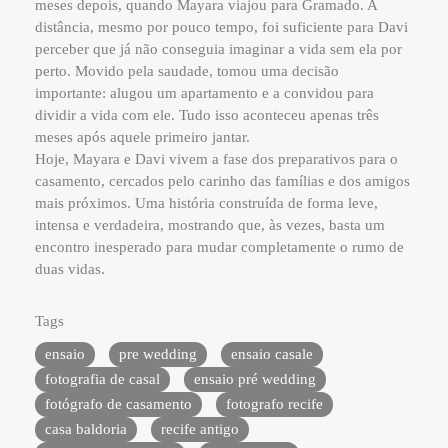
meses depois, quando Mayara viajou para Gramado. A
distância, mesmo por pouco tempo, foi suficiente para Davi
perceber que já não conseguia imaginar a vida sem ela por
perto. Movido pela saudade, tomou uma decisão
importante: alugou um apartamento e a convidou para
dividir a vida com ele. Tudo isso aconteceu apenas três
meses após aquele primeiro jantar.
Hoje, Mayara e Davi vivem a fase dos preparativos para o
casamento, cercados pelo carinho das famílias e dos amigos
mais próximos. Uma história construída de forma leve,
intensa e verdadeira, mostrando que, às vezes, basta um
encontro inesperado para mudar completamente o rumo de
duas vidas.
Tags
ensaio
pre wedding
ensaio casale
fotografia de casal
ensaio pré wedding
fotógrafo de casamento
fotografo recife
casa baldoria
recife antigo