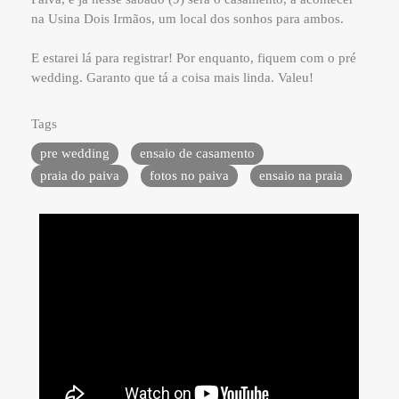
na Usina Dois Irmãos, um local dos sonhos para ambos.
E estarei lá para registrar! Por enquanto, fiquem com o pré
wedding. Garanto que tá a coisa mais linda. Valeu!
Tags
pre wedding
ensaio de casamento
praia do paiva
fotos no paiva
ensaio na praia