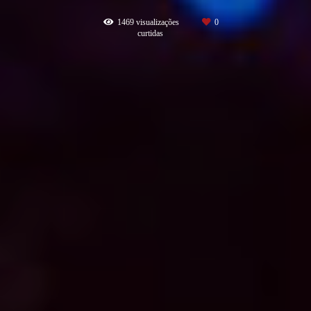
1469
visualizações
0
curtidas