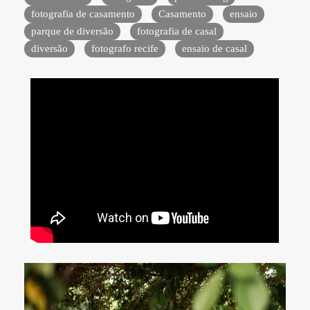
fotografia de casamento
Casamento
ensaio
parque de diversão
fotografia de casal
diversão
fotografo recife
ensaio de casal