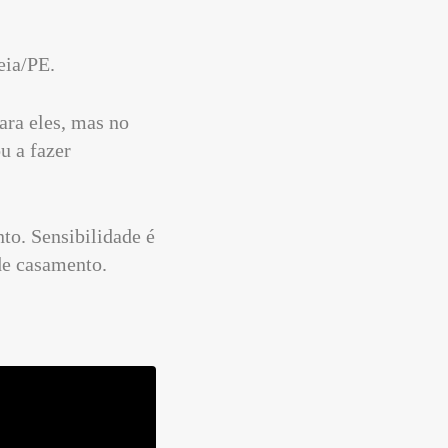
eia/PE.
ara eles, mas no
 a fazer
to. Sensibilidade é
de casamento.