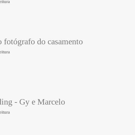
eitura
 o fotógrafo do casamento
eitura
ding - Gy e Marcelo
eitura