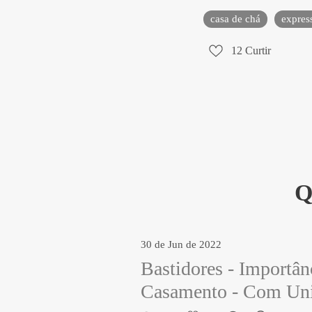
casa de chá
expres
12
Curtir
Q
30 de Jun de 2022
Bastidores - Importân
Casamento - Com Uni