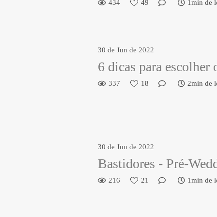
434
49
1min de l
30 de Jun de 2022
6 dicas para escolher
337
18
2min de l
30 de Jun de 2022
Bastidores - Pré-Wed
216
21
1min de l