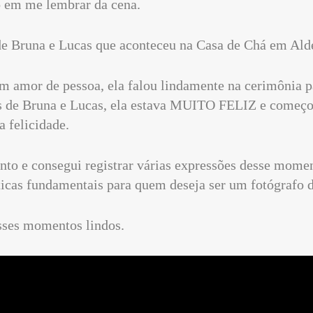
ó em me lembrar da cena.
de Bruna e Lucas que aconteceu na Casa de Chá em Ald
m amor de pessoa, ela falou lindamente na cerimônia p
 de Bruna e Lucas, ela estava MUITO FELIZ e começou
a felicidade.
ento e consegui registrar várias expressões desse momen
ticas fundamentais para quem deseja ser um fotógrafo 
sses momentos lindos.