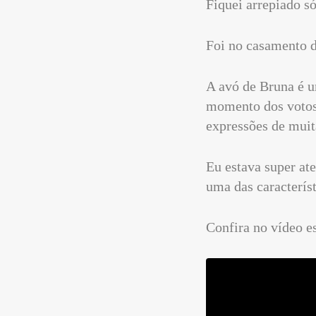
Fiquei arrepiado s
Foi no casamento 
A avó de Bruna é u
momento dos votos
expressões de muit
Eu estava super at
uma das caracterís
Confira no vídeo e