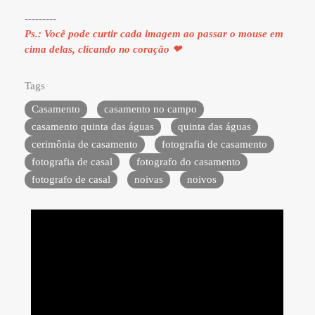
---------
Ps.: Você pode curtir cada imagem ao passar o mouse em
cima delas, clicando no coração ❤
Tags
Casamento
casamento no campo
casamento quinta das águas
quinta das águas
cerimônia de casamento
fotografia de casamento
fotografia de casal
fotografo do casamento
fotografo de casal
noivas
noivos