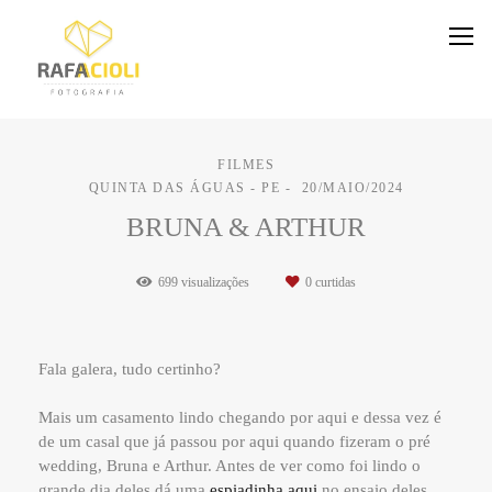
FILMES
QUINTA DAS ÁGUAS - PE
20/MAIO/2024
BRUNA & ARTHUR
699
visualizações
0
curtidas
Fala galera, tudo certinho?
Mais um casamento lindo chegando por aqui e dessa vez é
de um casal que já passou por aqui quando fizeram o pré
wedding, Bruna e Arthur. Antes de ver como foi lindo o
grande dia deles dá uma
espiadinha aqui
no ensaio deles.