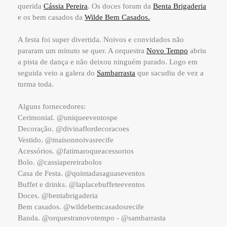
querida
Cássia Pereira
. Os doces foram da
Benta Brigaderia
e os bem casados da
Wilde Bem Casados.
A festa foi super divertida. Noivos e convidados não
pararam um minuto se quer. A orquestra
Novo Tempo
abriu
a pista de dança e não deixou ninguém parado. Logo em
seguida veio a galera do
Sambarrasta
que sacudiu de vez a
turma toda.
Alguns fornecedores:
Cerimonial. @uniqueeventospe
Decoração. @divinaflordecoracoes
Vestido. @maisonnoivasrecife
Acessórios. @fatimaroqueacessorios
Bolo. @cassiapereirabolos
Casa de Festa. @quintadasaguaseventos
Buffet e drinks. @laplacebuffeteeventos
Doces. @bentabrigaderia
Bem casados. @wildebemcasadosrecife
Banda. @orquestranovotempo - @sambarrasta