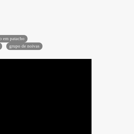
o em patacho
grupo de noivas