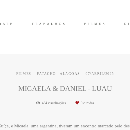
OBRE
TRABALHOS
FILMES
D
FILMES
PATACHO - ALAGOAS
07/ABRIL/2025
MICAELA & DANIEL - LUAU
484
visualizações
0
curtidas
Suíça, e Micaela, uma argentina, tiveram um encontro marcado pelo desti