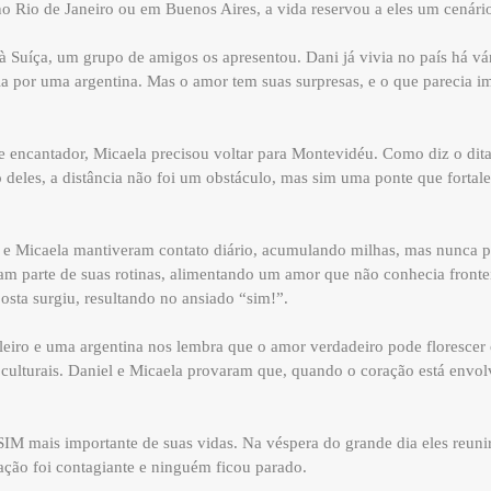
 Rio de Janeiro ou em Buenos Aires, a vida reservou a eles um cenário
Suíça, um grupo de amigos os apresentou. Dani já vivia no país há vári
a por uma argentina. Mas o amor tem suas surpresas, e o que parecia i
encantador, Micaela precisou voltar para Montevidéu. Como diz o ditad
 deles, a distância não foi um obstáculo, mas sim uma ponte que fortal
el e Micaela mantiveram contato diário, acumulando milhas, mas nunca
am parte de suas rotinas, alimentando um amor que não conhecia fronte
osta surgiu, resultando no ansiado “sim!”.
ileiro e uma argentina nos lembra que o amor verdadeiro pode floresce
e culturais. Daniel e Micaela provaram que, quando o coração está envol
o SIM mais importante de suas vidas. Na véspera do grande dia eles reun
ação foi contagiante e ninguém ficou parado.