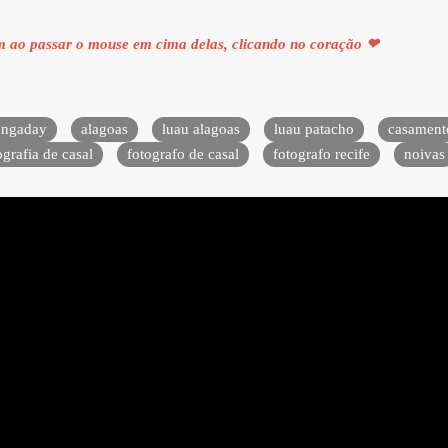
em ao passar o mouse em cima delas, clicando no coração ❤
angaday
alagoas
luau alagoas
luau patacho
casament
ografia de casal
fotografo de casal
fotografo recife
noivas