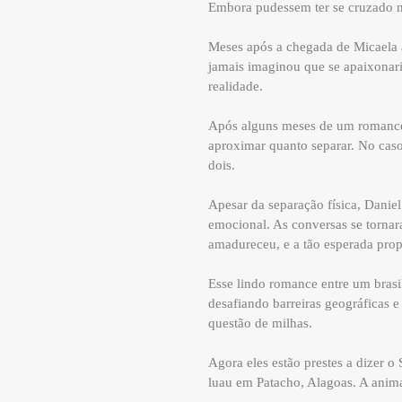
Embora pudessem ter se cruzado no
Meses após a chegada de Micaela à 
jamais imaginou que se apaixonari
realidade.
Após alguns meses de um romance 
aproximar quanto separar. No caso
dois.
Apesar da separação física, Dani
emocional. As conversas se tornar
amadureceu, e a tão esperada prop
Esse lindo romance entre um bras
desafiando barreiras geográficas 
questão de milhas.
Agora eles estão prestes a dizer 
luau em Patacho, Alagoas. A anim