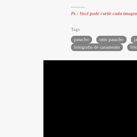
---------
Ps.: Você pode curtir cada imag
Tags
patacho
sitio patacho
j
fotografia de casamento
fot