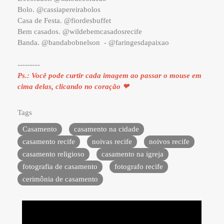
Bolo. @cassiapereirabolos
Casa de Festa. @fiordesbuffet
Bem casados. @wildebemcasadosrecife
Banda. @bandabobnelson - @faringesdapaixao
---------
Ps.: Você pode curtir cada imagem ao passar o mouse em
cima delas, clicando no coração ❤
Tags
Casamento
casamento na cidade
casamento recife
noivas recife
noivos recife
casamento religioso
casamento na igreja
fotografia de casamento
fotografo recife
cerimônia de casamento