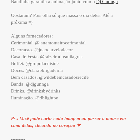
Bandinha garantiu a animação junto com o
Dj Gunnga
Gostaram? Pois olha só que massa o dia deles. Até a
próxima =)
Alguns fornecedores:
Cerimonial. @janemonteirocerimonial
Decoracao. @joaocurvelodecor
Casa de Festa. @raizeirodosmilagres
Buffet. @grupolacuisine
Doces. @clarabbrigadeiria
Bem casados. @wildebemcasadosrecife
Banda. @djgunnga
Drinks. @drinksbydrinks
Iluminação. @dblightpe
Ps.: Você pode curtir cada imagem ao passar o mouse em
cima delas, clicando no coração ❤
---------