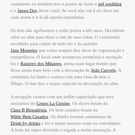
casamento eu também tive o prazer de fazer o
pré wedding
e o
Janga Day
desse casal. Se você não viu é só clicar em
cada nome e ir lá dá aquela espiadinha.
Os dois são agrônomos e estão juntos a três anos. Decidiram
subir ao altar para dizer o sim de suas vidas. O cerimonial
escolhido para cuidar de tudo foi o da querida
Jane Monteiro
que como sempre deu show de organização e
competência. O local onde aconteceu cerimônia e recepção
foi o
Raizeiro dos Milagres
, pensa num lugar bonito que
ficou ainda mais belo com a decoração de
João Curvelo
. A
cerimônia foi linda e contou com uma vista de tirar o
fôlego. O mar deu o toque especial na decoração do altar.
A recepção contou com um buffet caprichado que teve
assinatura do
Grupo La Cuisine
. Os doces foram da
Clara B Brigadeiria
. Os bem casados foram da
Wilde Bem Casados
. Os drinks tiveram assinaturas da
Drink by drinks
e foi o maior sucesso entre os convidados.
A festa foi super divertida e regada a muita animação. A