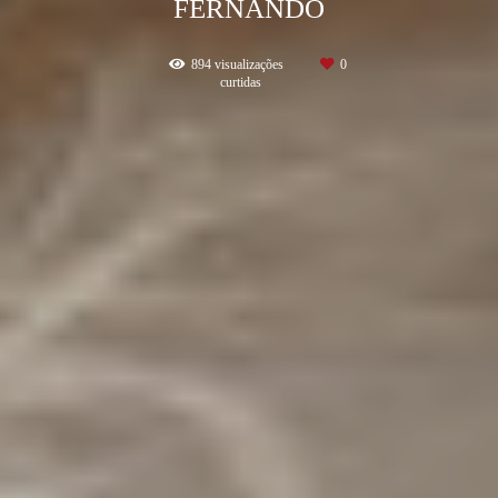
FERNANDO
894
visualizações
0
curtidas