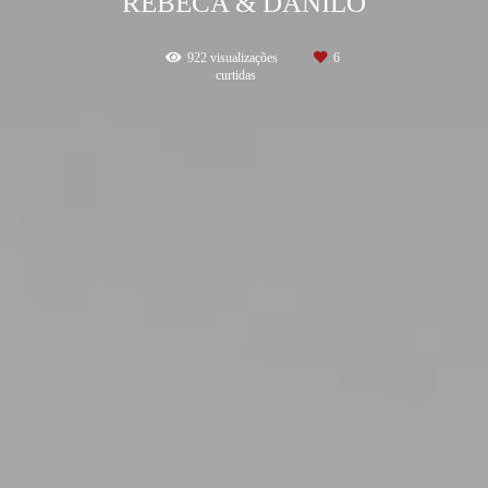
REBECA & DANILO
922
visualizações
6
curtidas