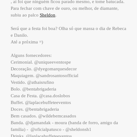
, ai foi que ninguém ficou parado mesmo, e tome batucada.
Para fechar com chave de ouro, ou melhor, de diamante,
subiu ao palco
Sheldon
.
Será que a festa foi boa? Olha só que massa o dia de Rebeca
e Danilo.
Até a próxima =)
Alguns fornecedores:
Cerimonial. @uniqueeventospe
Decoração. @dyegomarquesdecor
Maquiagem. @sandrosantosofficial
Vestido. @athaisrufino
Bolo. @bentabrigaderia
Casa de Festa. @casa.doslobos
Buffet. @laplacebuffeteeventos
Doces. @bentabrigaderia
Bem casados. @wildebemcasados
Banda. @djamandak - moura (banda de forro, amigo da
familia) - @oficialpatusco - @sheldonsh1
Drinks. @laplacebuffeteeventos