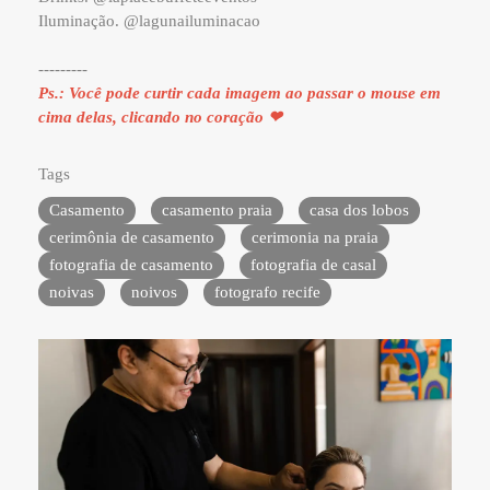
Iluminação. @lagunailuminacao
---------
Ps.: Você pode curtir cada imagem ao passar o mouse em
cima delas, clicando no coração ❤
Tags
Casamento
casamento praia
casa dos lobos
cerimônia de casamento
cerimonia na praia
fotografia de casamento
fotografia de casal
noivas
noivos
fotografo recife